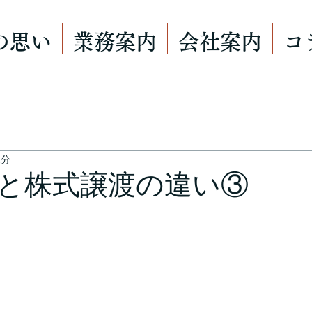
の思い
業務案内
会社案内
コ
1分
と株式譲渡の違い③