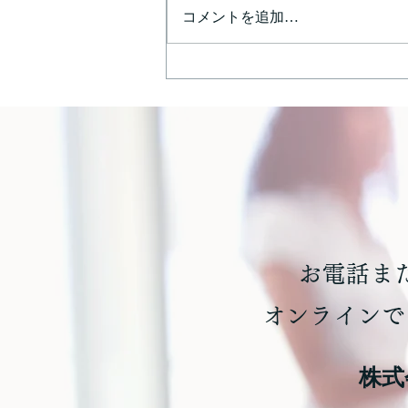
コメントを追加…
DD(デューデリジェンス)につ
いての実際
お電話ま
​
​オンライ
株式